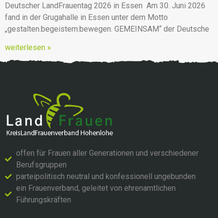
Deutscher LandFrauentag 2026 in Essen Am 30. Juni 2026
fand in der Grugahalle in Essen unter dem Motto
„gestalten.begeistern.bewegen. GEMEINSAM“ der Deutsche
weiterlesen »
offen für Frauen aller Generationen und verschiedener
Berufsgruppen
parteipolitisch neutral und konfessionell ungebunden
ein Frauenverband, geleitet von ehrenamtlichen
Führungskräften