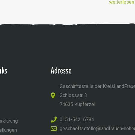
weiterlesen
nks
Adresse
Geschäftsstelle der KreisLandFrau
Schlossstr. 3
74635 Kupferzell
0151-54216784
rklärung
geschaeftsstelle@landfrauen-hohe
ellungen