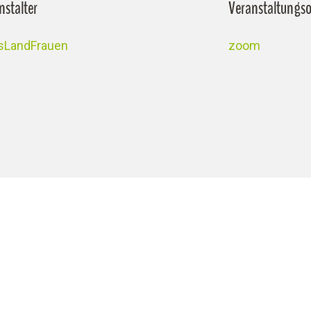
nstalter
Veranstaltungso
isLandFrauen
zoom