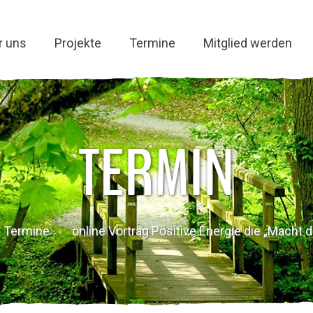
r uns
Projekte
Termine
Mitglied werden
TERMIN
Termine
online Vortrag Positive Energie die „Macht