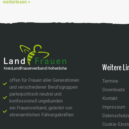
weiterlesen »
Weitere Li
offen für Frauen aller Generationen
Termine
und verschiedener Berufsgruppen
Downloads
parteipolitisch neutral und
Kontakt
konfessionell ungebunden
Impressum
ein Frauenverband, geleitet von
ehrenamtlichen Führungskräften
Datenschutze
Cookie-Einst