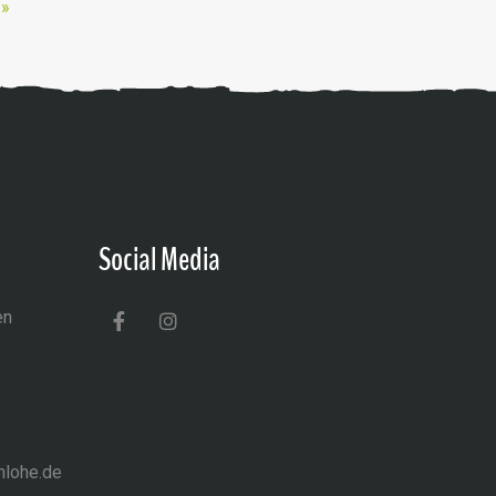
 »
Social Media
en
nlohe.de