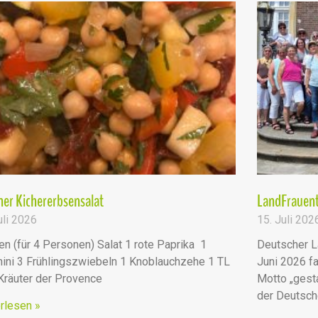
er Kichererbsensalat
LandFrauent
uli 2026
15. Juli 202
en (für 4 Personen) Salat 1 rote Paprika 1
Deutscher L
ini 3 Frühlingszwiebeln 1 Knoblauchzehe 1 TL
Juni 2026 fa
 Kräuter der Provence
Motto „ges
der Deutsc
rlesen »