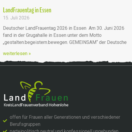
LandFrauentag in Essen
15. Juli 2026
Deutscher LandFrauentag 2026 in Essen Am 30. Juni 2026
fand in der Grugahalle in Essen unter dem Motto
„gestalten.begeistern.bewegen. GEMEINSAM“ der Deutsche
weiterlesen »
offen für Frauen aller Generationen und verschiedener
Berufsgruppen
parteipolitisch neutral und konfessionell ungebunden