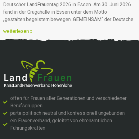
Deutscher LandFrauentag 2026 in Essen Am 30. Juni 2026
fand in der Grugahalle in Essen unter dem Motto
„gestalten.begeistern.bewegen. GEMEINSAM“ der Deutsche
weiterlesen »
offen für Frauen aller Generationen und verschiedener
Berufsgruppen
parteipolitisch neutral und konfessionell ungebunden
ein Frauenverband, geleitet von ehrenamtlichen
Führungskräften