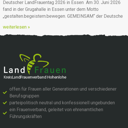
Deutscher LandFrauentag 2026 in Essen Am 30. Juni 2026
fand in der Grugahalle in Essen unter dem Motto
„gestalten.begeistern.bewegen. GEMEINSAM“ der Deutsche
weiterlesen »
offen für Frauen aller Generationen und verschiedener
Berufsgruppen
parteipolitisch neutral und konfessionell ungebunden
ein Frauenverband, geleitet von ehrenamtlichen
Führungskräften