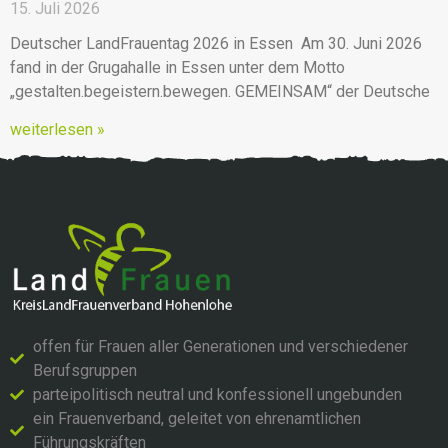
15. Juli 2026
Deutscher LandFrauentag 2026 in Essen Am 30. Juni 2026
fand in der Grugahalle in Essen unter dem Motto
„gestalten.begeistern.bewegen. GEMEINSAM“ der Deutsche
weiterlesen »
offen für Frauen aller Generationen und verschiedener
Berufsgruppen
parteipolitisch neutral und konfessionell ungebunden
ein Frauenverband, geleitet von ehrenamtlichen
Führungskräften