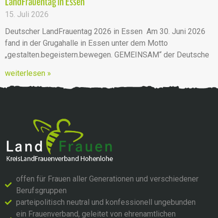
LandFrauentag in Essen
15. Juli 2026
Deutscher LandFrauentag 2026 in Essen Am 30. Juni 2026
fand in der Grugahalle in Essen unter dem Motto
„gestalten.begeistern.bewegen. GEMEINSAM“ der Deutsche
weiterlesen »
offen für Frauen aller Generationen und verschiedener
Berufsgruppen
parteipolitisch neutral und konfessionell ungebunden
ein Frauenverband, geleitet von ehrenamtlichen