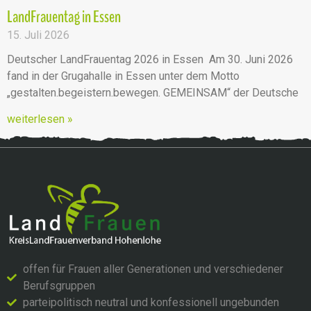
LandFrauentag in Essen
15. Juli 2026
Deutscher LandFrauentag 2026 in Essen Am 30. Juni 2026
fand in der Grugahalle in Essen unter dem Motto
„gestalten.begeistern.bewegen. GEMEINSAM“ der Deutsche
weiterlesen »
offen für Frauen aller Generationen und verschiedener
Berufsgruppen
parteipolitisch neutral und konfessionell ungebunden