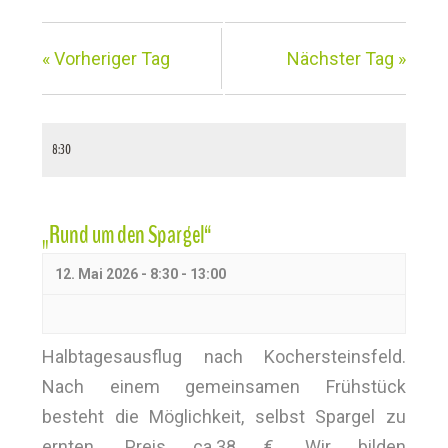
e
r
«
Vorheriger Tag
Nächster Tag
»
m
i
8:30
n
e
„Rund um den Spargel“
S
12. Mai 2026 - 8:30
-
13:00
u
c
Halbtagesausflug nach Kochersteinsfeld.
h
Nach einem gemeinsamen Frühstück
e
besteht die Möglichkeit, selbst Spargel zu
ernten. Preis ca.38 €. Wir bilden