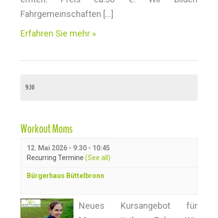
u
Fahrgemeinschaften […]
n
Erfahren Sie mehr »
d
A
n
9:30
s
i
Workout Moms
c
12. Mai 2026 - 9:30
-
10:45
Recurring Termine
(See all)
h
Bürgerhaus Büttelbronn
t
Neues Kursangebot für
e