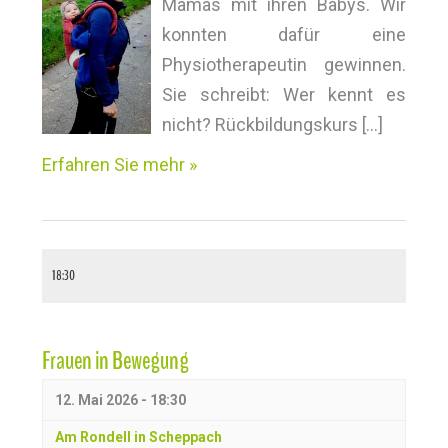
Mamas mit ihren Babys. Wir
n
konnten dafür eine
,
Physiotherapeutin gewinnen.
Sie schreibt: Wer kennt es
N
nicht? Rückbildungskurs […]
a
Erfahren Sie mehr »
v
i
g
18:30
a
Frauen in Bewegung
t
i
12. Mai 2026 - 18:30
Am Rondell in Scheppach