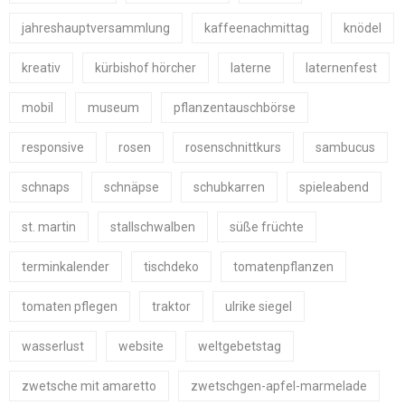
jahreshauptversammlung
kaffeenachmittag
knödel
kreativ
kürbishof hörcher
laterne
laternenfest
mobil
museum
pflanzentauschbörse
responsive
rosen
rosenschnittkurs
sambucus
schnaps
schnäpse
schubkarren
spieleabend
st. martin
stallschwalben
süße früchte
terminkalender
tischdeko
tomatenpflanzen
tomaten pflegen
traktor
ulrike siegel
wasserlust
website
weltgebetstag
zwetsche mit amaretto
zwetschgen-apfel-marmelade