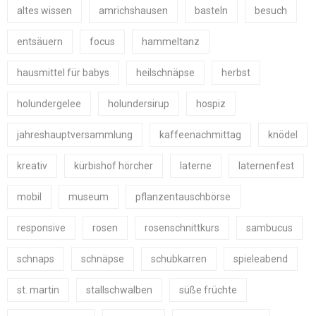
altes wissen
amrichshausen
basteln
besuch
entsäuern
focus
hammeltanz
hausmittel für babys
heilschnäpse
herbst
holundergelee
holundersirup
hospiz
jahreshauptversammlung
kaffeenachmittag
knödel
kreativ
kürbishof hörcher
laterne
laternenfest
mobil
museum
pflanzentauschbörse
responsive
rosen
rosenschnittkurs
sambucus
schnaps
schnäpse
schubkarren
spieleabend
st. martin
stallschwalben
süße früchte