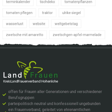
terminkalender
tischdeko
tomatenpflanzen
tomaten pflegen
traktor
ulrike siegel
wasserlust
website
weltgebetstag
zwetsche mit amaretto
zwetschgen-apfel-marmelade
offen für Frauen aller Generationen und verschiedener
Berufsgruppen
parteipolitisch neutral und konfessionell ungebunden
ein Frauenverband, geleitet von ehrenamtlichen