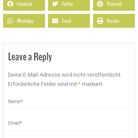
Facebook
Twitter
Pinterest
WhatsApp
Email
Drucker
Leave a Reply
Deine E-Mail-Adresse wird nicht veröffentlicht.
Erforderliche Felder sind mit
*
markiert
Name*
Name
Email*
Email