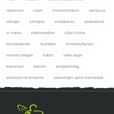
responsive
rosen
rosenschnittkurs
sambucus
schnaps
schnäpse
schubkarren
spieleabend
st. martin
stallschwalben
süße früchte
terminkalender
tischdeko
tomatenpflanzen
tomaten pflegen
traktor
ulrike siegel
wasserlust
website
weltgebetstag
zwetsche mit amaretto
zwetschgen-apfel-marmelade