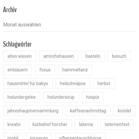
Archiv
Schlagwörter
altes wissen
amrichshausen
basteln
besuch
entsäuern
focus
hammeltanz
hausmittel für babys
heilschnäpse
herbst
holundergelee
holundersirup
hospiz
jahreshauptversammlung
kaffeenachmittag
knödel
kreativ
kürbishof hörcher
laterne
laternenfest
mobil
museum
pflanzentauschbörse