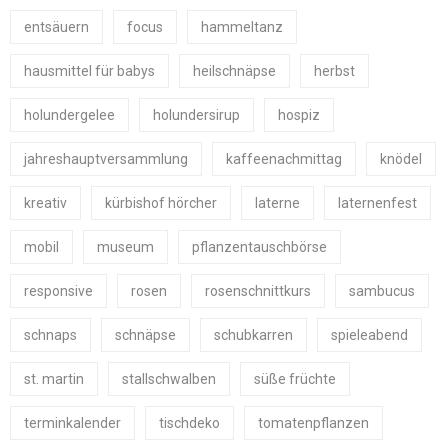
entsäuern
focus
hammeltanz
hausmittel für babys
heilschnäpse
herbst
holundergelee
holundersirup
hospiz
jahreshauptversammlung
kaffeenachmittag
knödel
kreativ
kürbishof hörcher
laterne
laternenfest
mobil
museum
pflanzentauschbörse
responsive
rosen
rosenschnittkurs
sambucus
schnaps
schnäpse
schubkarren
spieleabend
st. martin
stallschwalben
süße früchte
terminkalender
tischdeko
tomatenpflanzen