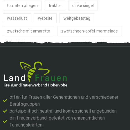
tomaten pflegen
traktor
ulrike siegel
wasserlust
website
weltgebetstag
zwetsche mit amaretto
zwetschgen-apfel-marmelade
offen für Frauen aller Generationen und verschiedener
Berufsgruppen
parteipolitisch neutral und konfessionell ungebunden
ein Frauenverband, geleitet von ehrenamtlichen
Führungskräften