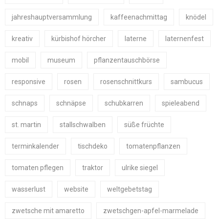
jahreshauptversammlung
kaffeenachmittag
knödel
kreativ
kürbishof hörcher
laterne
laternenfest
mobil
museum
pflanzentauschbörse
responsive
rosen
rosenschnittkurs
sambucus
schnaps
schnäpse
schubkarren
spieleabend
st. martin
stallschwalben
süße früchte
terminkalender
tischdeko
tomatenpflanzen
tomaten pflegen
traktor
ulrike siegel
wasserlust
website
weltgebetstag
zwetsche mit amaretto
zwetschgen-apfel-marmelade