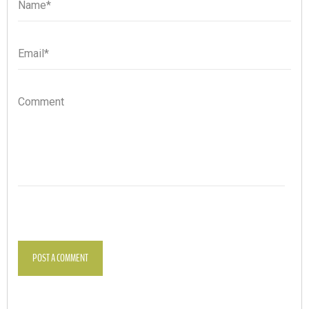
Name*
Name
Email*
Email
Comment
POST A COMMENT