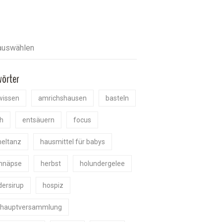
wörter
wissen
amrichshausen
basteln
h
entsäuern
focus
eltanz
hausmittel für babys
chnäpse
herbst
holundergelee
dersirup
hospiz
shauptversammlung