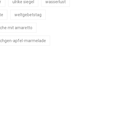
r
ulrike siegel
wasserlust
te
weltgebetstag
che mit amaretto
chgen-apfel-marmelade