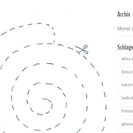
Archiv
Schlag
altes 
besuc
hamm
heils
holun
jahre