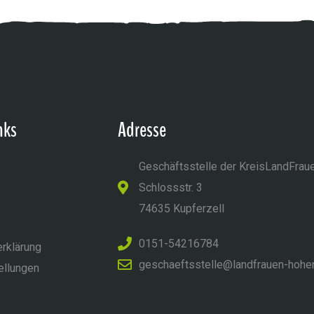
nks
Adresse
Geschäftsstelle der KreisLandFrau
Schlossstr. 3
74635 Kupferzell
0151-54216784
rklärung
geschaeftsstelle@landfrauen-hohe
ellungen