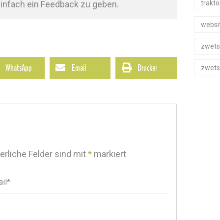
trakto
infach ein Feedback zu geben.
websi
zwets
WhatsApp
Email
Drucker
zwets
erliche Felder sind mit
*
markiert
il*
il