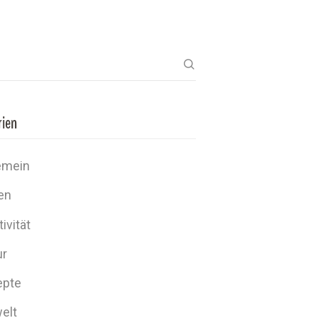
rien
emein
en
ivität
ur
epte
elt