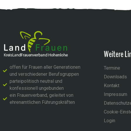
Weitere Li
offen für Frauen aller Generationen
Termine
und verschiedener Berufsgruppen
Downloads
parteipolitisch neutral und
Kontakt
konfessionell ungebunden
Impressum
ein Frauenverband, geleitet von
ehrenamtlichen Führungskräften
Datenschutze
Cookie-Einst
Login