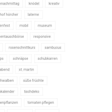
enachmittag
knödel
kreativ
shof hörcher
laterne
nenfest
mobil
museum
zentauschbörse
responsive
rosenschnittkurs
sambucus
ps
schnäpse
schubkarren
eabend
st. martin
schwalben
süße früchte
nkalender
tischdeko
enpflanzen
tomaten pflegen