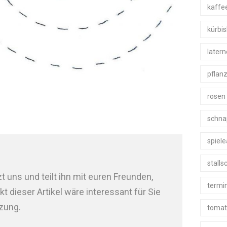
kaffe
kürbi
later
pflan
rosen
schna
spiel
stall
t uns und teilt ihn mit euren Freunden,
termi
 dieser Artikel wäre interessant für Sie
tzung.
tomat