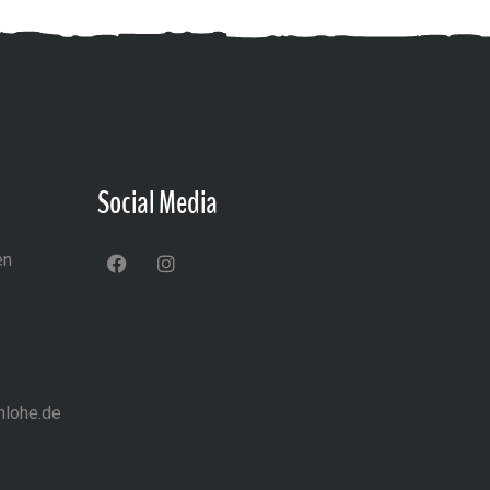
Social Media
en
nlohe.de