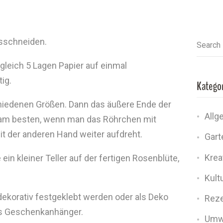
usschneiden.
Search
leich 5 Lagen Papier auf einmal
ig.
Katego
hiedenen Größen. Dann das äußere Ende der
Allg
t am besten, wenn man das Röhrchen mit
t der anderen Hand weiter aufdreht.
Gart
Kreat
e ein kleiner Teller auf der fertigen Rosenblüte,
Kult
ekorativ festgeklebt werden oder als Deko
Rez
als Geschenkanhänger.
Umw