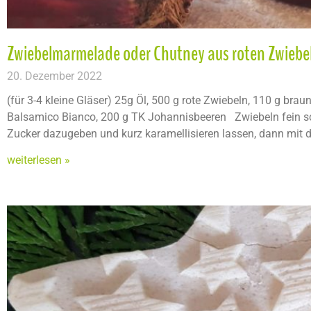
Zwiebelmarmelade oder Chutney aus roten Zwiebe
20. Dezember 2022
(für 3-4 kleine Gläser) 25g Öl, 500 g rote Zwiebeln, 110 g brau
Balsamico Bianco, 200 g TK Johannisbeeren Zwiebeln fein sc
Zucker dazugeben und kurz karamellisieren lassen, dann mit 
weiterlesen »