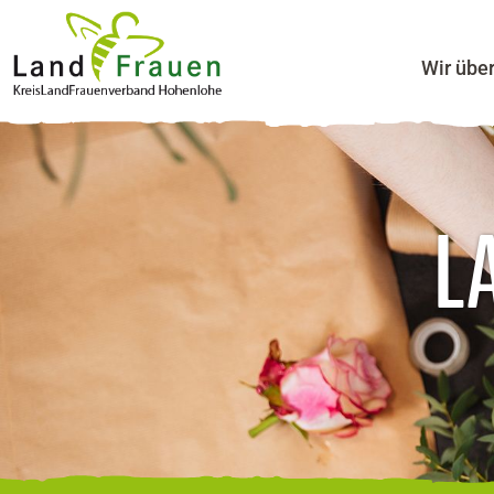
Wir übe
L