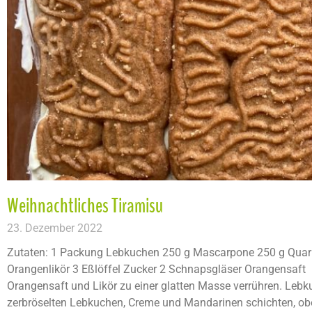
Weihnachtliches Tiramisu
23. Dezember 2022
Zutaten: 1 Packung Lebkuchen 250 g Mascarpone 250 g Qua
Orangenlikör 3 Eßlöffel Zucker 2 Schnapsgläser Orangensaft
Orangensaft und Likör zu einer glatten Masse verrühren. Lebk
zerbröselten Lebkuchen, Creme und Mandarinen schichten, obe