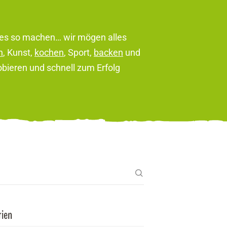
lles so machen… wir mögen alles
n
, Kunst,
kochen
, Sport,
backen
und
robieren und schnell zum Erfolg
rien