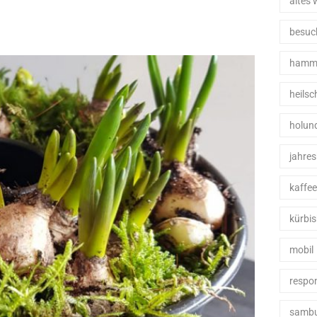
altes 
besuc
hamme
heils
holun
jahre
kaffe
kürbis
mobil
respo
samb