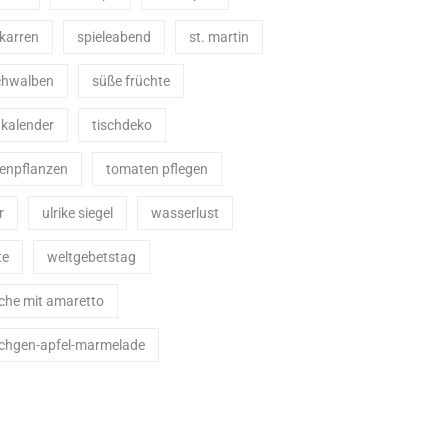
karren
spieleabend
st. martin
schwalben
süße früchte
nkalender
tischdeko
enpflanzen
tomaten pflegen
r
ulrike siegel
wasserlust
te
weltgebetstag
che mit amaretto
chgen-apfel-marmelade