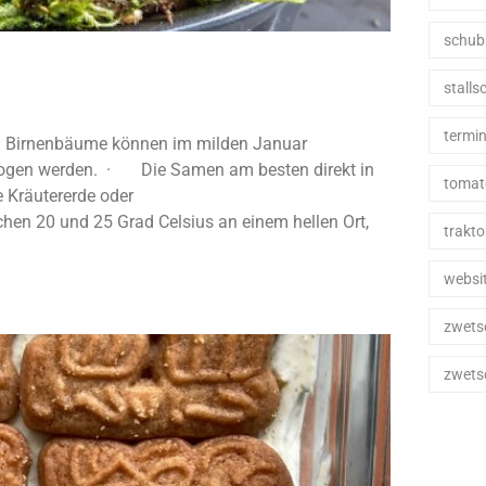
schub
stall
termi
und Birnenbäume können im milden Januar
zogen werden. · Die Samen am besten direkt in
tomat
 Kräutererde oder
en 20 und 25 Grad Celsius an einem hellen Ort,
trakto
websi
zwets
zwets