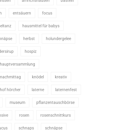
wissen
amrichshausen
basteln
h
entsäuern
focus
ltanz
hausmittel für babys
chnäpse
herbst
holundergelee
dersirup
hospiz
shauptversammlung
enachmittag
knödel
kreativ
hof hörcher
laterne
laternenfest
museum
pflanzentauschbörse
nsive
rosen
rosenschnittkurs
ucus
schnaps
schnäpse