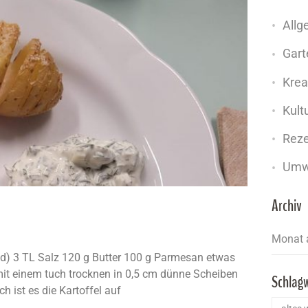
Allg
Gart
Krea
Kult
Rez
Umw
Archiv
nd) 3 TL Salz 120 g Butter 100 g Parmesan etwas
mit einem tuch trocknen in 0,5 cm dünne Scheiben
Schlag
 ist es die Kartoffel auf