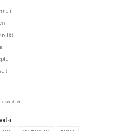
emein
en
tivität
ur
epte
elt
wörter