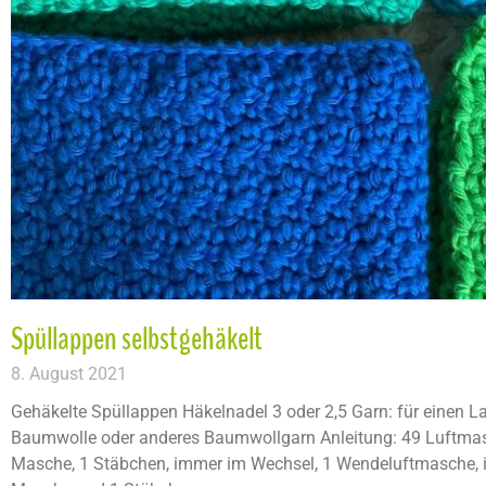
Spüllappen selbstgehäkelt
8. August 2021
Gehäkelte Spüllappen Häkelnadel 3 oder 2,5 Garn: für einen 
Baumwolle oder anderes Baumwollgarn Anleitung: 49 Luftmas
Masche, 1 Stäbchen, immer im Wechsel, 1 Wendeluftmasche, in