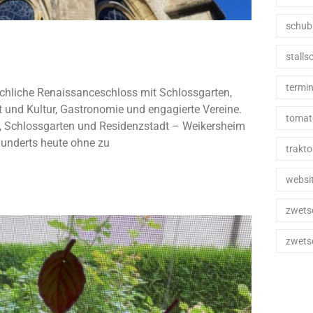
schub
stall
termi
ichliche Renaissanceschloss mit Schlossgarten,
 und Kultur, Gastronomie und engagierte Vereine.
tomat
 Schlossgarten und Residenzstadt – Weikersheim
rhunderts heute ohne zu
trakto
websi
zwets
zwets