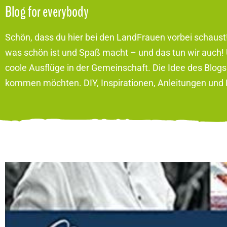
Blog for everybody
Schön, dass du hier bei den LandFrauen vorbei schaust
was schön ist und Spaß macht – und das tun wir auch! 
coole Ausflüge in der Gemeinschaft. Die Idee des Blogs i
kommen möchten. DIY, Inspirationen, Anleitungen und F