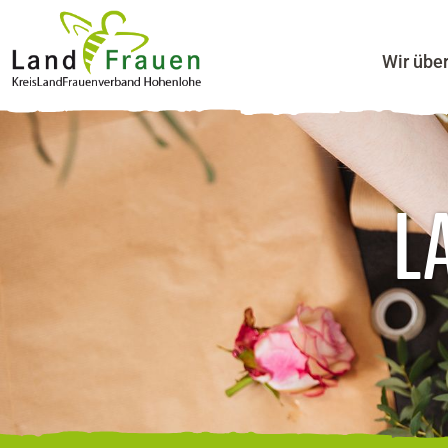
Wir übe
L