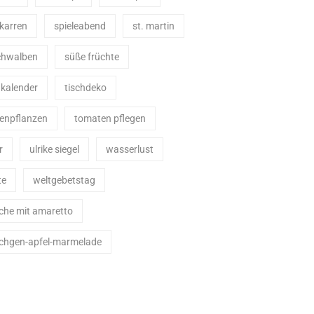
karren
spieleabend
st. martin
schwalben
süße früchte
nkalender
tischdeko
enpflanzen
tomaten pflegen
r
ulrike siegel
wasserlust
te
weltgebetstag
che mit amaretto
chgen-apfel-marmelade