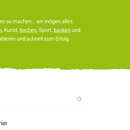
lles so machen… wir mögen alles
n
, Kunst,
kochen
, Sport,
backen
und
robieren und schnell zum Erfolg
rien