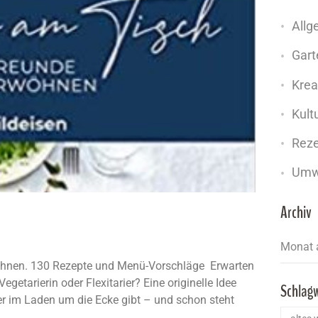
Allg
Gart
Krea
Kult
Rez
Umw
Archiv
öhnen. 130 Rezepte und Menü-Vorschläge Erwarten
egetarierin oder Flexitarier? Eine originelle Idee
Schlag
r im Laden um die Ecke gibt – und schon steht