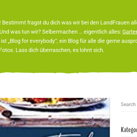
! Bestimmt fragst du dich was wir bei den LandFrauen a
Und was tun wir? Selbermachen … eigentlich alles:
Garte
st „Blog for everybody“, ein Blog für alle die gerne ausp
otos. Lass dich überraschen, es lohnt sich.
Search
Katego