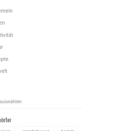
emein
en
tivität
ur
epte
elt
wörter