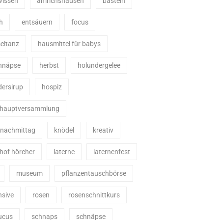
wissen
amrichshausen
basteln
h
entsäuern
focus
ltanz
hausmittel für babys
chnäpse
herbst
holundergelee
dersirup
hospiz
shauptversammlung
enachmittag
knödel
kreativ
hof hörcher
laterne
laternenfest
museum
pflanzentauschbörse
nsive
rosen
rosenschnittkurs
ucus
schnaps
schnäpse