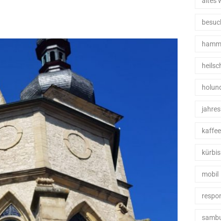
altes 
besuc
hamme
heils
holun
jahre
kaffe
kürbis
mobil
respo
samb